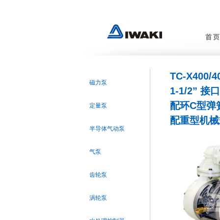
TC-X400/
磁力泵
1-1/2” 接口
配环C型弹簧 
定量泵
配重型机械式
半导体气动泵
气泵
齿轮泵
涡轮泵