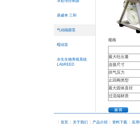
水处理控制器
易威奇 三和
气动隔膜泵
规格
蠕动泵
最大吐出量
水生生物养殖系统
LAbREED
连接尺寸
供气压力
止回阀类型
最大固体直径
过流端材质
|
|
|
|
|
首页
关于我们
产品介绍
资料下载
应用