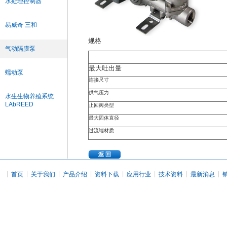
水处理控制器
易威奇 三和
规格
气动隔膜泵
最大吐出量
蠕动泵
连接尺寸
供气压力
水生生物养殖系统
LAbREED
止回阀类型
最大固体直径
过流端材质
|
|
|
|
|
|
|
|
首页
关于我们
产品介绍
资料下载
应用行业
技术资料
最新消息